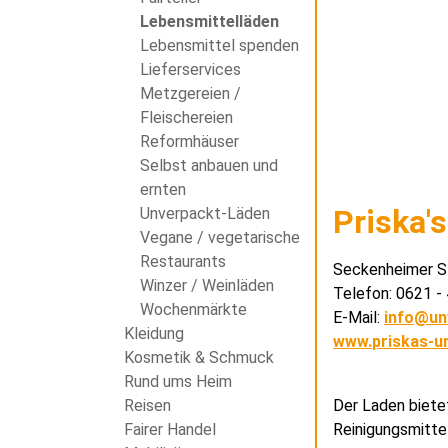
Lebensmittelläden
Lebensmittel spenden
Lieferservices
Metzgereien /
Fleischereien
Reformhäuser
Selbst anbauen und
ernten
Priska'
Unverpackt-Läden
Vegane / vegetarische
Restaurants
Seckenheimer St
Winzer / Weinläden
Telefon: 0621 
Wochenmärkte
E-Mail:
info@un
Kleidung
www.priskas-u
Kosmetik & Schmuck
Rund ums Heim
Der Laden biete
Reisen
Reinigungsmittel
Fairer Handel