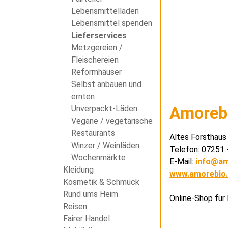
Lebensmittelläden
Lebensmittel spenden
Lieferservices
Metzgereien /
Fleischereien
Reformhäuser
Selbst anbauen und
ernten
Amoreb
Unverpackt-Läden
Vegane / vegetarische
Restaurants
Altes Forsthaus
Winzer / Weinläden
Telefon: 07251 
Wochenmärkte
E-Mail:
info@am
Kleidung
www.amorebio
Kosmetik & Schmuck
Rund ums Heim
Online-Shop für
Reisen
Fairer Handel