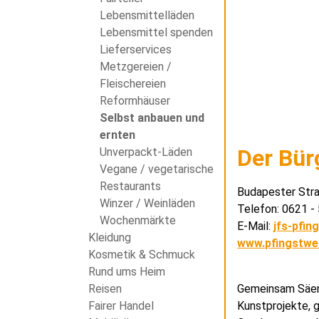
Lebensmittelläden
Lebensmittel spenden
Lieferservices
Metzgereien /
Fleischereien
Reformhäuser
Selbst anbauen und
ernten
Der Bür
Unverpackt-Läden
Vegane / vegetarische
Restaurants
Budapester Str
Winzer / Weinläden
Telefon: 0621 
Wochenmärkte
E-Mail:
jfs-pfin
Kleidung
www.pfingstwe
Kosmetik & Schmuck
Rund ums Heim
Gemeinsam Säen u
Reisen
Kunstprojekte, 
Fairer Handel