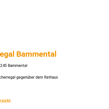
regal Bammental
69245 Bammental
ücherregal gegenüber dem Rathaus
rsicht