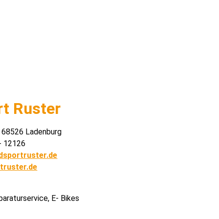
t Ruster
, 68526 Ladenburg
- 12126
dsportruster.de
truster.de
araturservice, E- Bikes