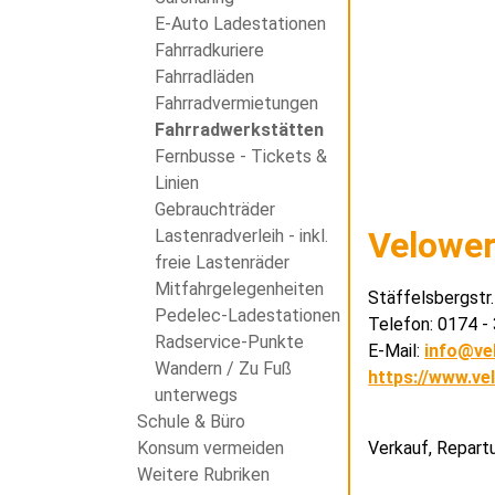
E-Auto Ladestationen
Fahrradkuriere
Fahrradläden
Fahrradvermietungen
Fahrradwerkstätten
Fernbusse - Tickets &
Linien
Gebrauchträder
Velowe
Lastenradverleih - inkl.
freie Lastenräder
Mitfahrgelegenheiten
Stäffelsbergstr
Pedelec-Ladestationen
Telefon: 0174 
Radservice-Punkte
E-Mail:
info@ve
Wandern / Zu Fuß
https://www.ve
unterwegs
Schule & Büro
Verkauf, Repartu
Konsum vermeiden
Weitere Rubriken