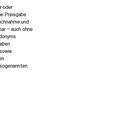
r oder
ie Preisgabe
pruchnahme und
bar – auch ohne
udonyms
gaben
 sowie
en
n sogenannten