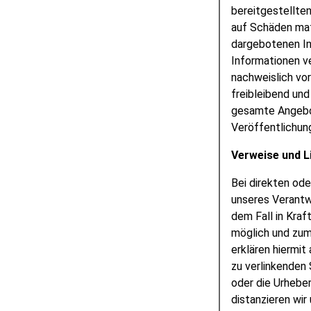
bereitgestellte
auf Schäden mate
dargebotenen In
Informationen ve
nachweislich vor
freibleibend und
gesamte Angebot
Veröffentlichung
Verweise und L
Bei direkten ode
unseres Verantw
dem Fall in Kraf
möglich und zumu
erklären hiermit
zu verlinkenden 
oder die Urheber
distanzieren wir