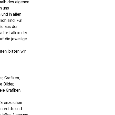
rhalb des eigenen
n uns
und in allen
ch sind. Für
ie aus der
ftet allein der
uf die jeweilige
en, bitten wir
r, Grafiken,
 Bilder,
ie Grafiken,
Warenzeichen
enrechts und
r bloßen Nennung