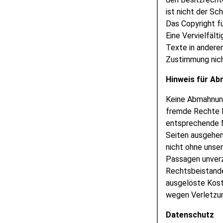
ist nicht der Sc
Das Copyright fü
Eine Vervielfäl
Texte in andere
Zustimmung nich
Hinweis für A
Keine Abmahnung
fremde Rechte D
entsprechende N
Seiten ausgehen
nicht ohne unse
Passagen unverz
Rechtsbeistande
ausgelöste Kost
wegen Verletzun
Datenschutz