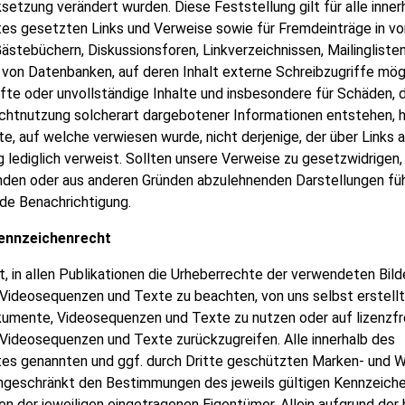
ksetzung verändert wurden. Diese Feststellung gilt für alle inne
es gesetzten Links und Verweise sowie für Fremdeinträge in vo
ästebüchern, Diskussionsforen, Linkverzeichnissen, Mailinglisten 
von Datenbanken, auf deren Inhalt externe Schreibzugriffe mögli
hafte oder unvollständige Inhalte und insbesondere für Schäden, d
chtnutzung solcherart dargebotener Informationen entstehen, ha
te, auf welche verwiesen wurde, nicht derjenige, der über Links a
 lediglich verweist. Sollten unsere Verweise zu gesetzwidrigen,
den oder aus anderen Gründen abzulehnenden Darstellungen führ
de Benachrichtigung.
Kennzeichenrecht
t, in allen Publikationen die Urheberrechte der verwendeten Bilde
ideosequenzen und Texte zu beachten, von uns selbst erstellte
kumente, Videosequenzen und Texte zu nutzen oder auf lizenzfre
ideosequenzen und Texte zurückzugreifen. Alle innerhalb des
es genannten und ggf. durch Dritte geschützten Marken- und 
ingeschränkt den Bestimmungen des jeweils gültigen Kennzeich
en der jeweiligen eingetragenen Eigentümer. Allein aufgrund de