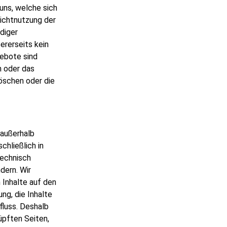
uns, welche sich
Nichtnutzung der
diger
ererseits kein
gebote sind
n oder das
öschen oder die
 außerhalb
hließlich in
technisch
dern. Wir
n Inhalte auf den
ng, die Inhalte
fluss. Deshalb
nüpften Seiten,