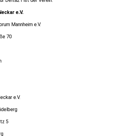
ür Delta21 ist der Verein:
Neckar e.V.
orum Mannheim e.V.
ße 70
m
eckar e.V.
idelberg
tz 5
rg