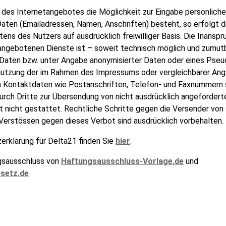
b des Internetangebotes die Möglichkeit zur Eingabe persönliche
Daten (Emailadressen, Namen, Anschriften) besteht, so erfolgt d
tens des Nutzers auf ausdrücklich freiwilliger Basis. Die Inans
 angebotenen Dienste ist – soweit technisch möglich und zumut
Daten bzw. unter Angabe anonymisierter Daten oder eines Pse
Nutzung der im Rahmen des Impressums oder vergleichbarer An
n Kontaktdaten wie Postanschriften, Telefon- und Faxnummern
urch Dritte zur Übersendung von nicht ausdrücklich angefordert
st nicht gestattet. Rechtliche Schritte gegen die Versender vo
Verstössen gegen dieses Verbot sind ausdrücklich vorbehalten.
erklärung für Delta21 finden Sie
hier
.
gsausschluss von
Haftungsausschluss-Vorlage.de
und
setz.de