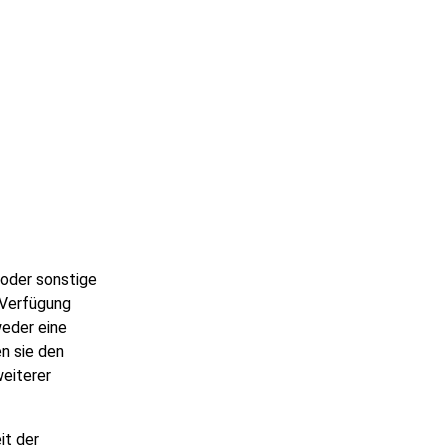
 oder sonstige
 Verfügung
weder eine
n sie den
eiterer
it der