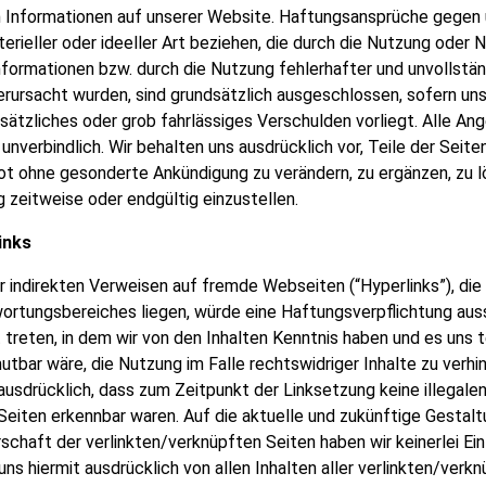
n Informationen auf unserer Website. Haftungsansprüche gegen 
rieller oder ideeller Art beziehen, die durch die Nutzung oder 
formationen bzw. durch die Nutzung fehlerhafter und unvollstän
rursacht wurden, sind grundsätzlich ausgeschlossen, sofern uns
sätzliches oder grob fahrlässiges Verschulden vorliegt. Alle An
 unverbindlich. Wir behalten uns ausdrücklich vor, Teile der Seite
 ohne gesonderte Ankündigung zu verändern, zu ergänzen, zu l
 zeitweise oder endgültig einzustellen.
inks
r indirekten Verweisen auf fremde Webseiten (“Hyperlinks”), die
ortungsbereiches liegen, würde eine Haftungsverpflichtung aussc
t treten, in dem wir von den Inhalten Kenntnis haben und es uns 
tbar wäre, die Nutzung im Falle rechtswidriger Inhalte zu verhin
 ausdrücklich, dass zum Zeitpunkt der Linksetzung keine illegale
Seiten erkennbar waren. Auf die aktuelle und zukünftige Gestaltu
schaft der verlinkten/verknüpften Seiten haben wir keinerlei Ein
 uns hiermit ausdrücklich von allen Inhalten aller verlinkten/verk