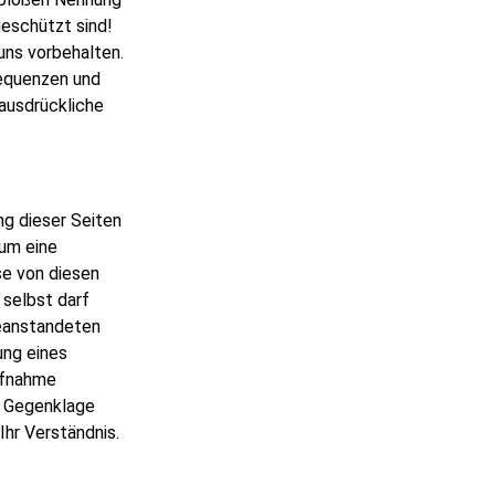
geschützt sind!
 uns vorbehalten.
sequenzen und
 ausdrückliche
ng dieser Seiten
 um eine
se von diesen
selbst darf
beanstandeten
ung eines
ufnahme
s Gegenklage
Ihr Verständnis.