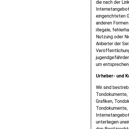
die nach der Lin
Internetangebot
eingerichteten G
anderen Formen 
illegale, fehler
Nutzung oder Ni
Anbieter der Sei
Veröffentlichung
jugendgefährden
um entsprechen
Urheber- und 
Wir sind bestreb
Tondokumente, V
Grafiken, Tondo
Tondokumente, V
Internetangebot
unterliegen une
den Besitzrecht