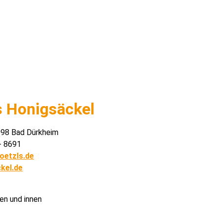
s Honigsäckel
7098 Bad Dürkheim
- 8691
oetzls.de
kel.de
en und innen